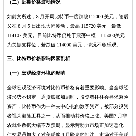
（二）近期价格波动情况
如前文所述，8 月开局比特币一度跌破112000 美元，随后
又在 8 月 5 日出现大幅波动，最高 115720 美元，最低
114107 美元。目前比特币仍处于震荡中枢，115000美元
为关键支撑位，若跌破 114000 美元，情况不容乐观。
三、比特币价格影响因素剖析
（一）宏观经济环境的影响
全球宏观经济环境对比特币价格有着重要影响。当全球经
济形势不稳定、通货膨胀加剧时，投资者往往会寻求避险
资产，比特币作为一种去中心化的数字资产，被部分投资
者视为避险工具之一，从而推动其价格上涨。美国7 月非
农就业数据大幅不及预期，显示劳动力市场正加速恶化，
使交易员加大了对美联储 9 月降息的押注，市场对于美联