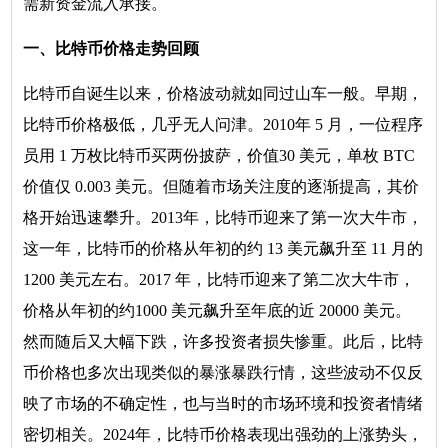
需新资金流入承接。
一、比特币价格走势回顾
比特币自诞生以来，价格波动就如同过山车一般。早期，
比特币价格极低，几乎无人问津。2010年 5 月，一位程序
员用 1 万枚比特币买两份披萨，价值30 美元，单枚 BTC
价值仅 0.003 美元。但随着市场关注度的逐渐提高，其价
格开始迅速攀升。2013年，比特币迎来了第一次大牛市，
这一年，比特币的价格从年初的约 13 美元飙升至 11 月的
1200 美元左右。2017 年，比特币迎来了第二次大牛市，
价格从年初的约1000 美元飙升至年底的近 20000 美元。
然而随后又大幅下跌，许多投资者损失惨重。此后，比特
币价格也多次出现类似的暴涨暴跌行情，这些波动不仅反
映了市场的不确定性，也与当时的市场环境和投资者情绪
密切相关。2024年，比特币价格表现出强劲的上涨势头，