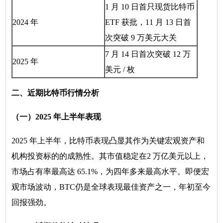
1 月 10 日首只现货比特币
2024 年
ETF 获批，11 月 13 日首
次突破 9 万美元大关
7 月 14 日首次突破 12 万
2025 年
美元 / 枚
二、近期比特币行情分析
（一）2025 年上半年表现
2025 年上半年，比特币表现凸显其作为关键宏观资产和
机构投资标的的成熟性。其市值稳定在2 万亿美元以上，
市场占有率最高达 65.1%，为四年多来最高水平。即便宏
观市场波动，BTC仍是全球表现最佳资产之一，年初至今
回报强劲。