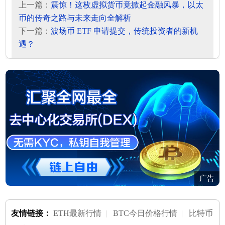
上一篇：
震惊！这枚虚拟货币竟掀起金融风暴，以太
币的传奇之路与未来走向全解析
下一篇：
波场币 ETF 申请提交，传统投资者的新机
遇？
广告
友情链接：
ETH最新行情
|
BTC今日价格行情
|
比特币