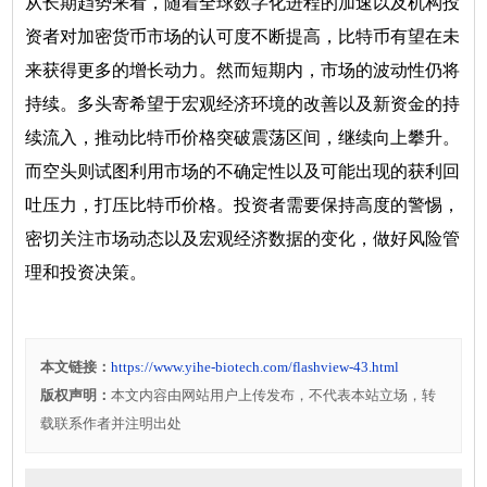
从长期趋势来看，随着全球数字化进程的加速以及机构投
资者对加密货币市场的认可度不断提高，比特币有望在未
来获得更多的增长动力。然而短期内，市场的波动性仍将
持续。多头寄希望于宏观经济环境的改善以及新资金的持
续流入，推动比特币价格突破震荡区间，继续向上攀升。
而空头则试图利用市场的不确定性以及可能出现的获利回
吐压力，打压比特币价格。投资者需要保持高度的警惕，
密切关注市场动态以及宏观经济数据的变化，做好风险管
理和投资决策。
本文链接：
https://www.yihe-biotech.com/flashview-43.html
版权声明：
本文内容由网站用户上传发布，不代表本站立场，转
载联系作者并注明出处