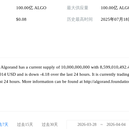
100.00亿 ALGO
最大供应量
100.00亿 ALG
$0.08
历史最高时间
2025年07月1
 Algorand has a current supply of 10,000,000,000 with 8,599,010,492.
014 USD and is down -4.18 over the last 24 hours. It is currently tradi
st 24 hours. More information can be found at http://algorand.foundatio
去7天
过去15天
过去30天
~