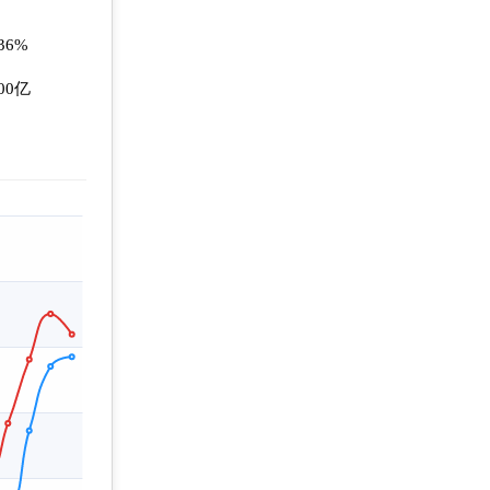
.36%
.00亿