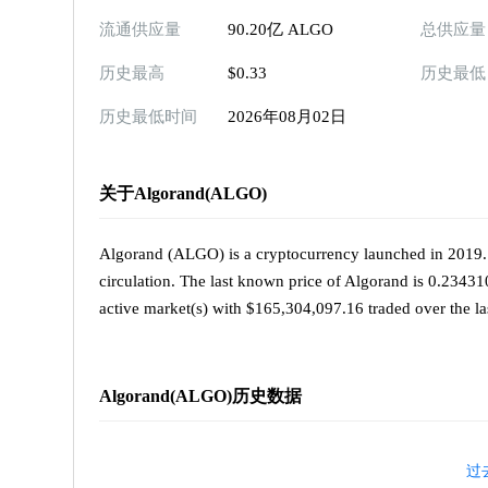
流通供应量
90.20亿 ALGO
总供应量
历史最高
$0.33
历史最低
历史最低时间
2026年08月02日
关于Algorand(ALGO)
Algorand (ALGO) is a cryptocurrency launched in 2019.
circulation. The last known price of Algorand is 0.23431
active market(s) with $165,304,097.16 traded over the la
Algorand(ALGO)历史数据
过