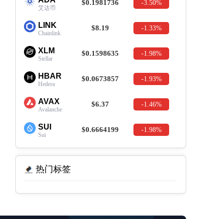
$0.1981736
-3.50%
艾达币
LINK
$8.19
-1.33%
Chainlink
XLM
$0.1598635
-1.98%
Stellar
HBAR
$0.0673857
-1.93%
Hedera
AVAX
$6.37
-1.46%
Avalanche
SUI
$0.6664199
-1.98%
Sui
热门标签