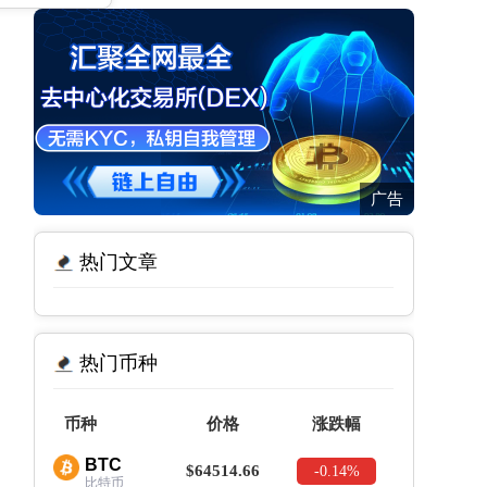
广告
热门文章
热门币种
币种
价格
涨跌幅
BTC
$64514.66
-0.14%
比特币