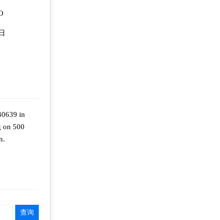
O
8日
40639 in
ng on 500
n.