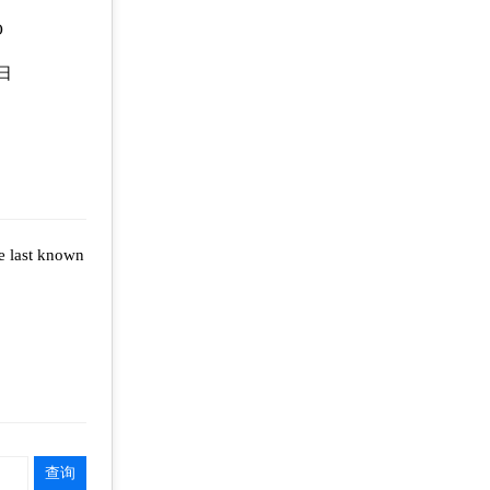
O
3日
e last known