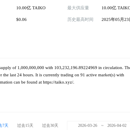
10.00亿 TAIKO
最大供应量
10.00亿 TAIK
$0.06
历史最高时间
2025年05月2
t supply of 1,000,000,000 with 103,232,196.89224969 in circulation. Th
he last 24 hours. It is currently trading on 91 active market(s) with
ation can be found at https://taiko.xyz/.
去7天
过去15天
过去30天
~