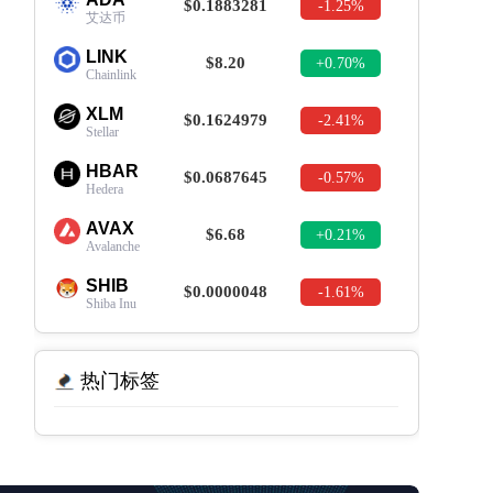
$0.1883281
-1.25%
艾达币
LINK
$8.20
+0.70%
Chainlink
XLM
$0.1624979
-2.41%
Stellar
HBAR
$0.0687645
-0.57%
Hedera
AVAX
$6.68
+0.21%
Avalanche
SHIB
$0.0000048
-1.61%
Shiba Inu
热门标签