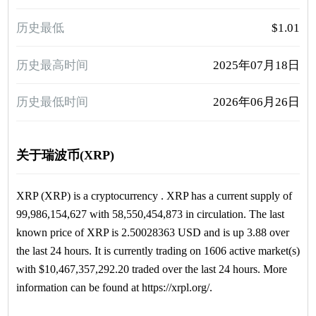
历史最低
$1.01
历史最高时间
2025年07月18日
历史最低时间
2026年06月26日
关于瑞波币(XRP)
XRP (XRP) is a cryptocurrency . XRP has a current supply of
99,986,154,627 with 58,550,454,873 in circulation. The last
known price of XRP is 2.50028363 USD and is up 3.88 over
the last 24 hours. It is currently trading on 1606 active market(s)
with $10,467,357,292.20 traded over the last 24 hours. More
information can be found at https://xrpl.org/.