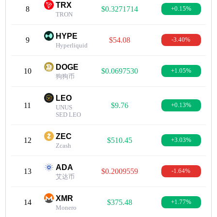
TRX
8
$0.3271714
+0.15%
TRON
HYPE
9
$54.08
-3.40%
Hyperliquid
DOGE
10
$0.0697530
+1.05%
狗狗币
LEO
11
$9.76
+0.13%
UNUS
SED LEO
ZEC
12
$510.45
+3.03%
Zcash
ADA
13
$0.2009559
-1.64%
艾达币
XMR
14
$375.48
+1.77%
Monero