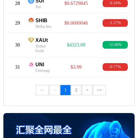
SUI
28
$0.6729845
-0.34%
Sui
SHIB
29
$0.0000046
-1.57%
Shiba Inu
XAUt
30
$4323.09
+2.46%
Tether
Gold
UNI
31
$3.99
-0.77%
Uniswap
<<
<
1
2
>
>>