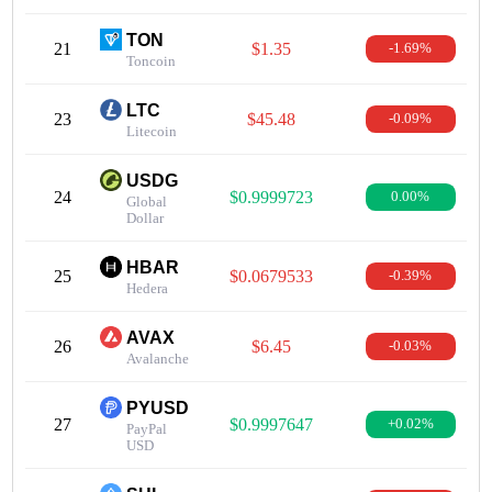
TON
21
$1.35
-1.69%
Toncoin
LTC
23
$45.48
-0.09%
Litecoin
USDG
24
$0.9999723
0.00%
Global
Dollar
HBAR
25
$0.0679533
-0.39%
Hedera
AVAX
26
$6.45
-0.03%
Avalanche
PYUSD
27
$0.9997647
+0.02%
PayPal
USD