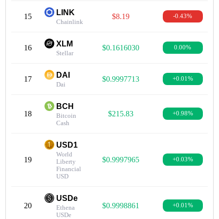
LINK
15
$8.19
-0.43%
Chainlink
XLM
16
$0.1616030
0.00%
Stellar
DAI
17
$0.9997713
+0.01%
Dai
BCH
18
$215.83
+0.98%
Bitcoin
Cash
USD1
World
19
$0.9997965
+0.03%
Liberty
Financial
USD
USDe
20
$0.9998861
+0.01%
Ethena
USDe